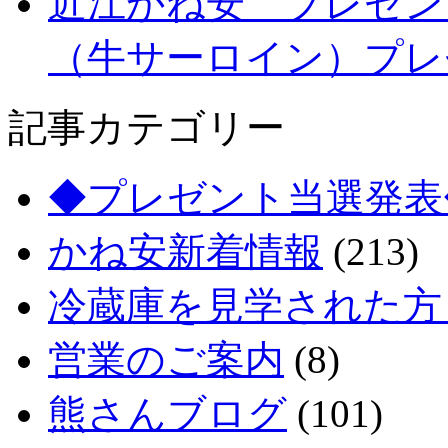
近江かね安 プレゼン
（牛サーロイン）プレ
記事カテゴリー
◆プレゼント当選発表
かね安新着情報
(213)
冷蔵庫を見学された方
営業のご案内
(8)
熊さんブログ
(101)