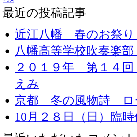
« 3月
最近の投稿記事
近江八幡 春のお祭り
八幡高等学校吹奏楽部
２０１９年 第１４回
えみ
京都 冬の風物詩 ロ
10月２８日（日）臨