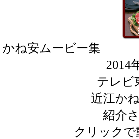
かね安ムービー集
201
テレビ
近江か
紹介
クリックで動画