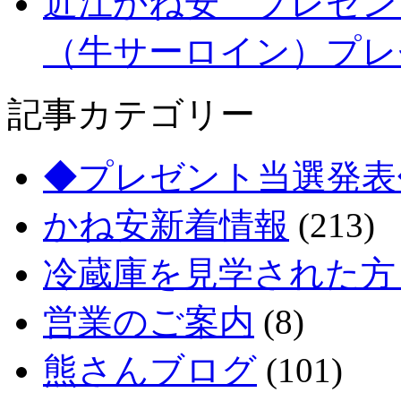
近江かね安 プレゼン
（牛サーロイン）プレ
記事カテゴリー
◆プレゼント当選発表
かね安新着情報
(213)
冷蔵庫を見学された方
営業のご案内
(8)
熊さんブログ
(101)