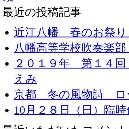
« 3月
最近の投稿記事
近江八幡 春のお祭り
八幡高等学校吹奏楽部
２０１９年 第１４回
えみ
京都 冬の風物詩 ロ
10月２８日（日）臨