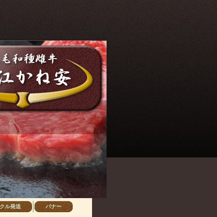
rs/1/avantech/web/oumikaneyasu/wp-
5.6/lib/php') in
/home/users/1/avantech/web/oumikaneyasu/wp-
クル発送
バナー