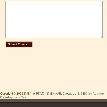
Submit Comment
Copyright © 2026 近江牛肉専門店 近江かね安.
Createed & SEO by Avantech
Development Team