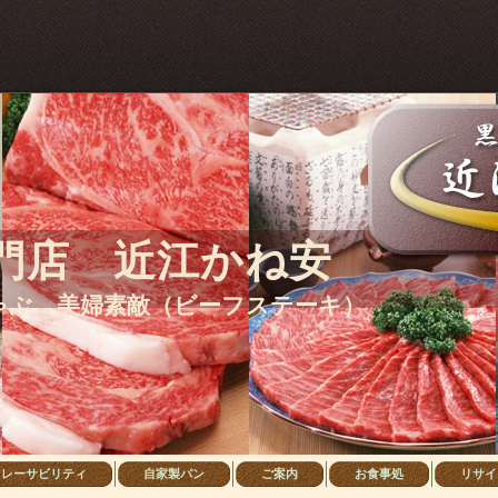
su/mogplusx/w.php): failed to open stream: No such file or directory in
/home/use
ech/web/oumikaneyasu/mogplusx/w.php' for inclusion (include_path='.:/usr/local/php/
門店 近江かね安
ゃぶ 美婦素敵（ビーフステーキ）
トレーサビリティ
自家製パン
ご案内
お食事処
リサイ