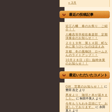
« 3月
最近の投稿記事
近江八幡 春のお祭り ご紹
介！！
八幡高等学校吹奏楽部 定期
演奏会のお知らせ！！
２０１９年 第１４回 町な
みに装うひいなのほほえみ
京都 冬の風物詩 ロームさ
んのライトアップ！！
10月２８日（日）臨時休業
のお知らせ！！
最近いただいたコメント
GW 営業のお知らせ！！
に
豊田 吉之
より
悪友より 珈琲と本が届きま
した。
に
秋田不美人
より
今年もうちわを店頭にて、お
渡ししております。
に
永田
直人
より