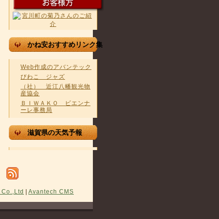
かね安おすすめリンク集
Web作成のアバンテック
びわこ ジャズ
（社） 近江八幡観光物
産協会
ＢＩＷＡＫＯ ビエンナ
ーレ事務局
滋賀県の天気予報
(c) 2008 
All Righ
 Co.,Ltd
|
Avantech CMS