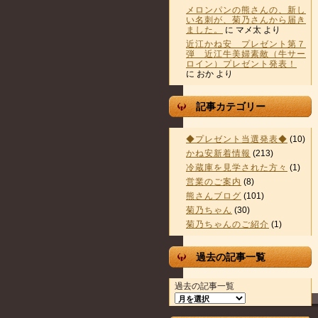
メロンパンの熊さんの、新し
い名刺が、菊乃さんから届き
ました。
に
マメ太
より
近江かね安 プレゼント第７
弾 近江牛美婦素敵（牛サー
ロイン）プレゼント発表！
に
おか
より
記事カテゴリー
◆プレゼント当選発表◆
(10)
かね安新着情報
(213)
冷蔵庫を見学された方々
(1)
営業のご案内
(8)
熊さんブログ
(101)
菊乃ちゃん
(30)
菊乃ちゃんのご紹介
(1)
過去の記事一覧
過去の記事一覧