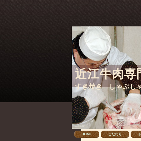
Warning
: include_once(/home/sites/heteml/cfusers1/a/v/a/avantech/web/oumikaneya
content/themes/kaneyasu_01/header.php
on line
21
Warning
: include_once(): Failed opening '/home/sites/heteml/cfusers1/a/v/a/avant
content/themes/kaneyasu_01/header.php
on line
21
近江牛肉専
すき焼き しゃぶし
HOME
こだわり