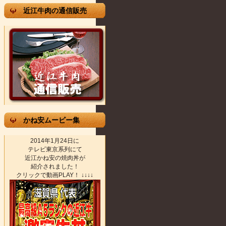
近江牛肉の通信販売
かね安ムービー集
2014年1月24日に
テレビ東京系列にて
近江かね安の焼肉丼が
紹介されました！
クリックで動画PLAY！ ↓↓↓↓