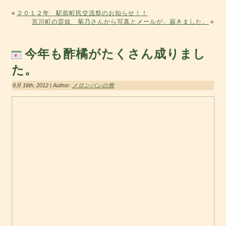
«
２０１２年 駅前町民交流祭のお知らせ！！
宮川町の芸妓 菊乃さんから写真とメールが、届きました。
»
今年も酢橘がたくさん成りまし
た。
8月 16th, 2012 | Author:
メロンパンの熊