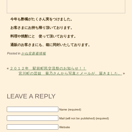
今年も酢橘がたくさん実をつけました。
お客さまにお持ち帰り頂いております。
料理や焼酎にと 使って頂いております。
通販のお客さまにも、箱に同封いたしております。
Posted in
かね安新着情報
«
２０１２年 駅前町民交流祭のお知らせ！！
宮川町の芸妓 菊乃さんから写真とメールが、届きました。
»
LEAVE A REPLY
Name (required)
Mail (will not be published) (required)
Website