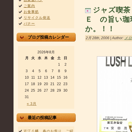
自家製パン
ご案内
ジャズ喫茶
お食事処
Ｅ の旨い珈
リサイクル発送
バナー
か。！！
ブログ投稿カレンダー
2月 28th, 2006 | Author:
メロ
2026年8月
月
火
水
木
金
土
日
1
2
3
4
5
6
7
8
9
10
11
12
13
14
15
16
17
18
19
20
21
22
23
24
25
26
27
28
29
30
31
« 3月
最近の投稿記事
近江八幡 春のお祭り ご紹