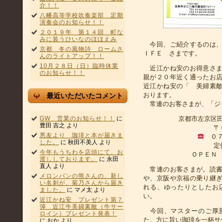
介！！
八幡高等学校吹奏楽部 定期
演奏会のお知らせ！！
２０１９年 第１４回 町な
みに装うひいなのほほえみ
今回、ご紹介するのは、
京都 冬の風物詩 ロームさ
ＩＦＥ さまです。
んのライトアップ！！
10月２８日（日）臨時休業
近江かね安のお得意さま
のお知らせ！！
親が２０年近く通ったお
近江かね安の「 美婦素
おります。
最近いただいたコメント
常連のお客さまが、「ジ
京都市左京区
GW 営業のお知らせ！！
に
豊田 吉之
より
〒
悪友より 珈琲と本が届きま
０７
した。
に
秋田不美人
より
定
今年もうちわを店頭にて、お
ＯＰＥＮ
渡ししております。
に
永田
直人
より
常連のお客さまが。読書
メロンパンの熊さんの、新し
や、京阪や京福の乗り継
い名刺が、菊乃さんから届き
れる、ゆったりとしたお
ました。
に
マメ太
より
い。
近江かね安 プレゼント第７
弾 近江牛美婦素敵（牛サー
今回、マスターのご厚意
ロイン）プレゼント発表！
た、方に旨い珈琲を一杯サ
に
おか
より