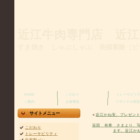
近江牛肉専門店 近江
すき焼き しゃぶしゃぶ 美婦素敵（ビ
HOME
こだわり
トレーサビリ
ご案内
お食事処
リサイクル発送
サイトメニュー
«
近江かね安。プレゼン
笹田 有希 さまより、
こだわり
ます。近江か
トレーサビリティ