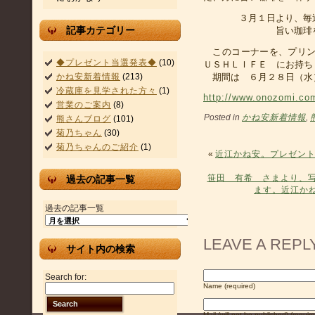
３月１日より、毎
記事カテゴリー
旨い珈琲
このコーナーを、プリン
◆プレゼント当選発表◆
(10)
ＵＳＨＬＩＦＥ にお持ち
期間は ６月２８日（水
かね安新着情報
(213)
冷蔵庫を見学された方々
(1)
http://www.onozomi.com
営業のご案内
(8)
Posted in
かね安新着情報
,
熊さんブログ
(101)
菊乃ちゃん
(30)
菊乃ちゃんのご紹介
(1)
«
近江かね安。プレゼン
笹田 有希 さまより、
過去の記事一覧
ます。近江か
過去の記事一覧
LEAVE A REPL
サイト内の検索
Search for:
Name (required)
Search
Mail (will not be published) (requir