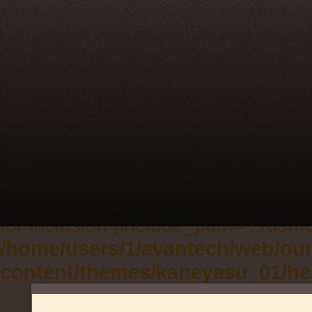
Warning
:
include_once(/home/sites/heteml/
failed to open stream: No such file 
/home/users/1/avantech/web/ou
content/themes/kaneyasu_01/he
Warning
: include_once(): Failed 
'/home/sites/heteml/cfusers1/a/v
for inclusion (include_path='.:/usr/l
/home/users/1/avantech/web/ou
content/themes/kaneyasu_01/he