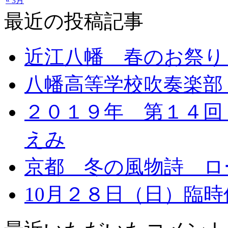
« 3月
最近の投稿記事
近江八幡 春のお祭り
八幡高等学校吹奏楽部
２０１９年 第１４回
えみ
京都 冬の風物詩 ロ
10月２８日（日）臨