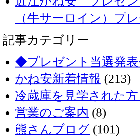
近江かね安 プレゼン
（牛サーロイン）プレ
記事カテゴリー
◆プレゼント当選発表
かね安新着情報
(213)
冷蔵庫を見学された方
営業のご案内
(8)
熊さんブログ
(101)